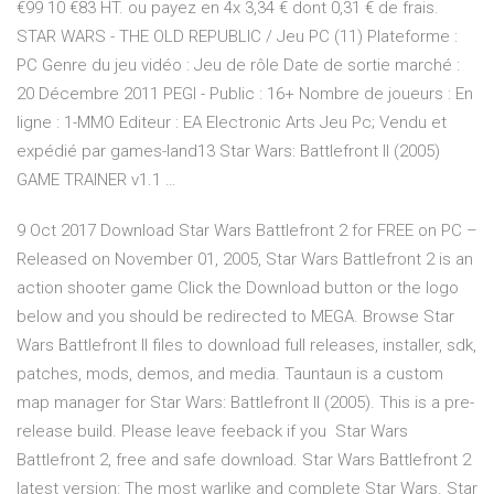
€99 10 €83 HT. ou payez en 4x 3,34 € dont 0,31 € de frais.
STAR WARS - THE OLD REPUBLIC / Jeu PC (11) Plateforme :
PC Genre du jeu vidéo : Jeu de rôle Date de sortie marché :
20 Décembre 2011 PEGI - Public : 16+ Nombre de joueurs : En
ligne : 1-MMO Editeur : EA Electronic Arts Jeu Pc; Vendu et
expédié par games-land13 Star Wars: Battlefront II (2005)
GAME TRAINER v1.1 …
9 Oct 2017 Download Star Wars Battlefront 2 for FREE on PC –
Released on November 01, 2005, Star Wars Battlefront 2 is an
action shooter game Click the Download button or the logo
below and you should be redirected to MEGA. Browse Star
Wars Battlefront II files to download full releases, installer, sdk,
patches, mods, demos, and media. Tauntaun is a custom
map manager for Star Wars: Battlefront II (2005). This is a pre-
release build. Please leave feeback if you Star Wars
Battlefront 2, free and safe download. Star Wars Battlefront 2
latest version: The most warlike and complete Star Wars. Star