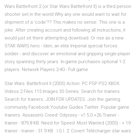
Wars Battlefront 2 (or Star Wars Battlefront II) is a third person
shooter set in the world Why any one would want to wait for
shipment of a 'code'?? This makes no sense. This one is a
joke. After creating account and following all instructions, it
would just sit there attempting download. Or rise as a new
STAR WARS hero - Iden, an elite Imperial special forces
soldier - and discover an emotional and gripping single-player
story spanning thirty years. In-game purchases optional 1-2
players. Network Players 2-40 - Full game
Star Wars: Battlefront II (2005) Action. PC PSP PS2 XBOX.
Videos 2 Files 115 Images 35 Series. Search for trainers.
Search for trainers. JOIN FOR UPDATES. Join the gaming
community Facebook Youtube Guides Twitter. Popular game
trainers. Assassin's Creed: Odyssey - v1.5.0 +26 Trainer -
trainer - 879.8 KB. Need for Speed: Most Wanted (2005) - + 19
trainer - trainer - 31.9 KB . I.G.I. 2: Covert Télécharger star wars