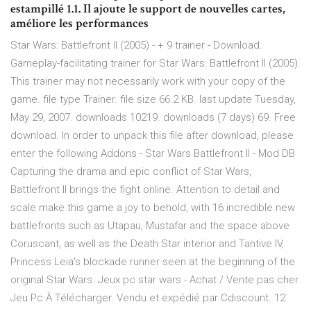
estampillé 1.1. Il ajoute le support de nouvelles cartes,
améliore les performances
Star Wars: Battlefront II (2005) - + 9 trainer - Download.
Gameplay-facilitating trainer for Star Wars: Battlefront II (2005).
This trainer may not necessarily work with your copy of the
game. file type Trainer. file size 66.2 KB. last update Tuesday,
May 29, 2007. downloads 10219. downloads (7 days) 69. Free
download. In order to unpack this file after download, please
enter the following Addons - Star Wars Battlefront II - Mod DB
Capturing the drama and epic conflict of Star Wars,
Battlefront II brings the fight online. Attention to detail and
scale make this game a joy to behold, with 16 incredible new
battlefronts such as Utapau, Mustafar and the space above
Coruscant, as well as the Death Star interior and Tantive IV,
Princess Leia's blockade runner seen at the beginning of the
original Star Wars. Jeux pc star wars - Achat / Vente pas cher
Jeu Pc À Télécharger. Vendu et expédié par Cdiscount. 12