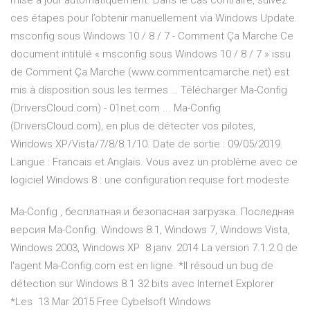
mise à jour automatiquement. Dans le cas contraire, suivez
ces étapes pour l’obtenir manuellement via Windows Update.
msconfig sous Windows 10 / 8 / 7 - Comment Ça Marche Ce
document intitulé « msconfig sous Windows 10 / 8 / 7 » issu
de Comment Ça Marche (www.commentcamarche.net) est
mis à disposition sous les termes … Télécharger Ma-Config
(DriversCloud.com) - 01net.com ... Ma-Config
(DriversCloud.com), en plus de détecter vos pilotes,
Windows XP/Vista/7/8/8.1/10. Date de sortie : 09/05/2019.
Langue : Francais et Anglais. Vous avez un problème avec ce
logiciel Windows 8 : une configuration requise fort modeste
Ma-Config , бесплатная и безопасная загрузка. Последняя
версия Ma-Config. Windows 8.1, Windows 7, Windows Vista,
Windows 2003, Windows XP 8 janv. 2014 La version 7.1.2.0 de
l'agent Ma-Config.com est en ligne. *Il résoud un bug de
détection sur Windows 8.1 32 bits avec Internet Explorer
*Les 13 Mar 2015 Free Cybelsoft Windows