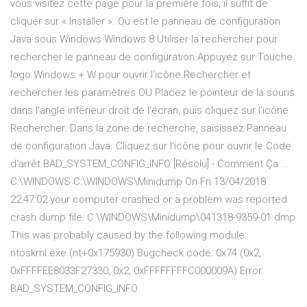
vous visitez cette page pour la première fois, il suffit de
cliquer sur « Installer ». Où est le panneau de configuration
Java sous Windows Windows 8 Utiliser la rechercher pour
rechercher le panneau de configuration Appuyez sur Touche
logo Windows + W pour ouvrir l'icône Rechercher et
rechercher les paramètres OU Placez le pointeur de la souris
dans l'angle inférieur droit de l'écran, puis cliquez sur l'icône
Rechercher. Dans la zone de recherche, saisissez Panneau
de configuration Java. Cliquez sur l'icône pour ouvrir le Code
d'arrêt BAD_SYSTEM_CONFIG_INFO [Résolu] - Comment Ça ...
C:\WINDOWS C:\WINDOWS\Minidump On Fri 13/04/2018
22:47:02 your computer crashed or a problem was reported
crash dump file: C:\WINDOWS\Minidump\041318-9359-01.dmp
This was probably caused by the following module:
ntoskrnl.exe (nt+0x175930) Bugcheck code: 0x74 (0x2,
0xFFFFEE8033F27330, 0x2, 0xFFFFFFFFC000009A) Error:
BAD_SYSTEM_CONFIG_INFO