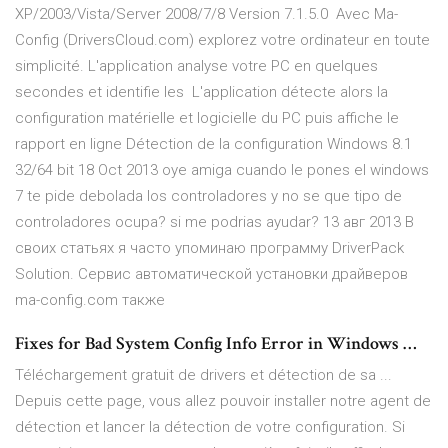
XP/2003/Vista/Server 2008/7/8 Version 7.1.5.0 Avec Ma-
Config (DriversCloud.com) explorez votre ordinateur en toute
simplicité. L'application analyse votre PC en quelques
secondes et identifie les L'application détecte alors la
configuration matérielle et logicielle du PC puis affiche le
rapport en ligne Détection de la configuration Windows 8.1
32/64 bit 18 Oct 2013 oye amiga cuando le pones el windows
7 te pide debolada los controladores y no se que tipo de
controladores ocupa? si me podrias ayudar? 13 авг 2013 В
своих статьях я часто упоминаю программу DriverPack
Solution. Сервис автоматической установки драйверов
ma-config.com также
Fixes for Bad System Config Info Error in Windows …
Téléchargement gratuit de drivers et détection de sa ...
Depuis cette page, vous allez pouvoir installer notre agent de
détection et lancer la détection de votre configuration. Si