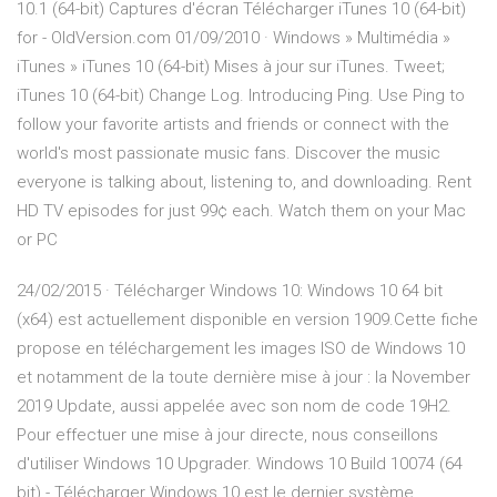
10.1 (64-bit) Captures d'écran Télécharger iTunes 10 (64-bit)
for - OldVersion.com 01/09/2010 · Windows » Multimédia »
iTunes » iTunes 10 (64-bit) Mises à jour sur iTunes. Tweet;
iTunes 10 (64-bit) Change Log. Introducing Ping. Use Ping to
follow your favorite artists and friends or connect with the
world's most passionate music fans. Discover the music
everyone is talking about, listening to, and downloading. Rent
HD TV episodes for just 99¢ each. Watch them on your Mac
or PC
24/02/2015 · Télécharger Windows 10: Windows 10 64 bit
(x64) est actuellement disponible en version 1909.Cette fiche
propose en téléchargement les images ISO de Windows 10
et notamment de la toute dernière mise à jour : la November
2019 Update, aussi appelée avec son nom de code 19H2.
Pour effectuer une mise à jour directe, nous conseillons
d'utiliser Windows 10 Upgrader. Windows 10 Build 10074 (64
bit) - Télécharger Windows 10 est le dernier système