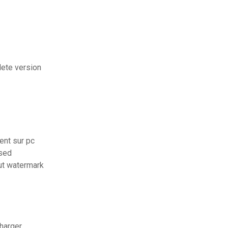
lete version
ent sur pc
ssed
ut watermark
harger